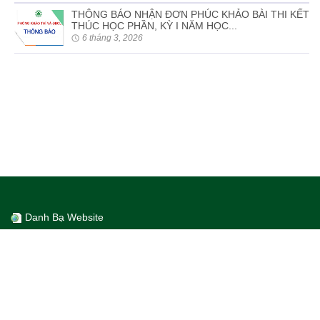
THÔNG BÁO NHẬN ĐƠN PHÚC KHẢO BÀI THI KẾT
THÚC HỌC PHẦN, KỲ I NĂM HỌC...
6 tháng 3, 2026
Danh Bạ Website
Số lượt truy cập
30449144